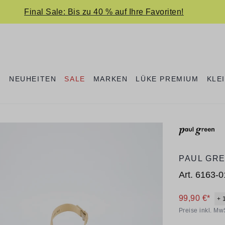
Final Sale: Bis zu 40 % auf Ihre Favoriten!
E
NEUHEITEN
SALE
MARKEN
LÜKE PREMIUM
KLE
PAUL GR
Art.
6163-0
99,90 €*
+ 
Preise inkl. Mw