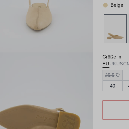
Beige
Farbe:
Größe in
EU
UK
US
C
35,5
40