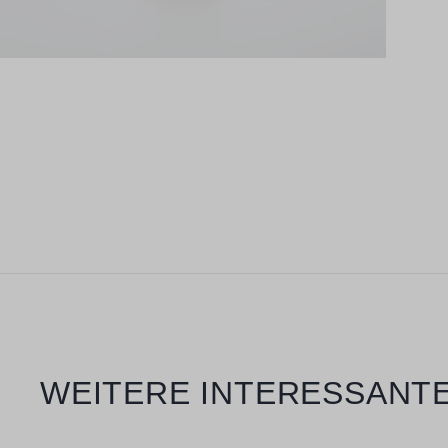
Produktgalerie überspringen
WEITERE INTERESSANTE