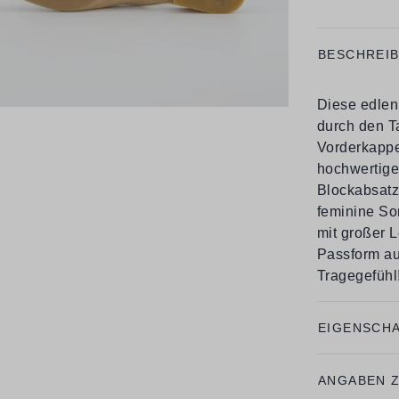
BESCHREI
Diese edlen
durch den T
Vorderkappe
hochwertige
Blockabsatz 
feminine So
mit großer L
Passform au
Tragegefühl
EIGENSCH
ANGABEN 