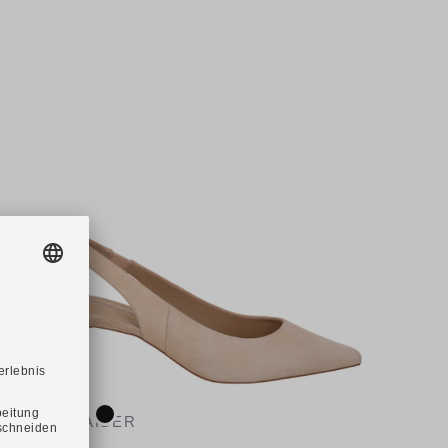
-21%
Verfügbare Farbvarianten:
PETER KAISER
Art. 79608