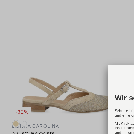
-32%
Verfügbare Farbvarianten:
DONNA CAROLINA
Art. SOLEA OASIS