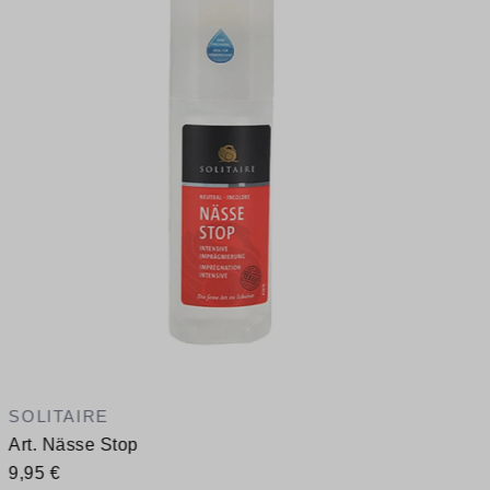
1
V
SOLITAIRE
Art. Nässe Stop
9,95 €