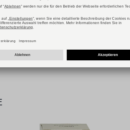
Verfügbare Farbvarianten:
PAUL GREEN
Art. 3856-019
109,90 €
164,90 €
Verfügbare Größen
36
37
37,5
38
38,5
39
40
40,5
41
42
E