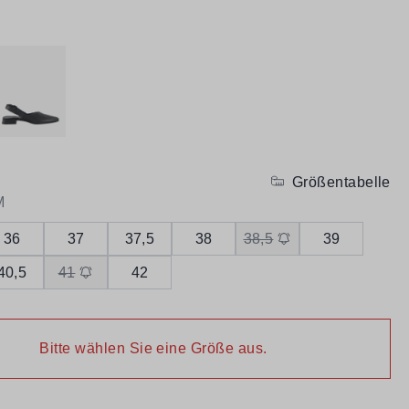
Größentabelle
M
36
37
37,5
38
38,5
39
40,5
41
42
Bitte wählen Sie eine Größe aus.