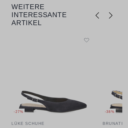
WEITERE
Produktgalerie überspringen
INTERESSANTE
ARTIKEL
-27%
-38%
LÜKE SCHUHE
BRUNATE