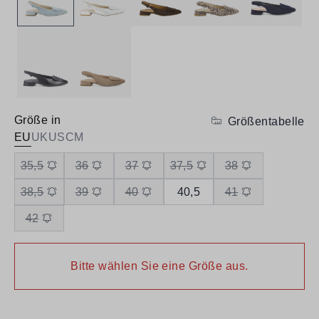
Größe in
Größentabelle
EU
UK
US
CM
35,5
36
37
37,5
38
38,5
39
40
40,5
41
42
Bitte wählen Sie eine Größe aus.