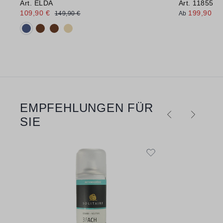
Art. ELDA
Art. 11855
109,90 €
199,90 €
149,90 €
Ab
Verfügbare Farbvarianten:
EMPFEHLUNGEN FÜR
Produktgalerie überspringen
SIE