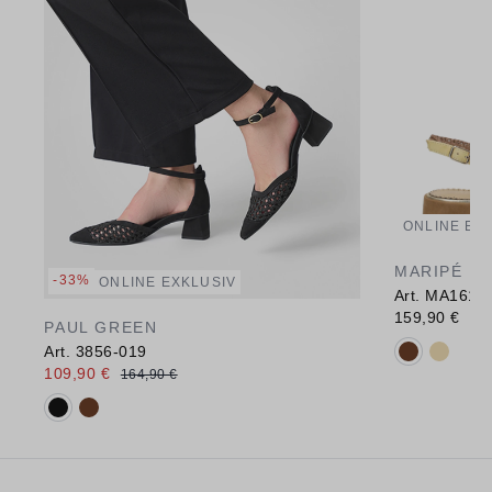
ONLINE EX
MARIPÉ
-33%
ONLINE EXKLUSIV
Art. MA161
159,90 €
PAUL GREEN
Verfügbare 
Art. 3856-019
109,90 €
164,90 €
Verfügbare Farbvarianten: