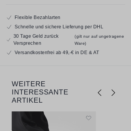
Flexible Bezahlarten
Schnelle und sichere Lieferung per DHL
30 Tage Geld zurück
(gilt nur auf ungetragene
Versprechen
Ware)
Versandkostenfrei ab 49,-€ in DE & AT
WEITERE
Produktgalerie überspringen
INTERESSANTE
ARTIKEL