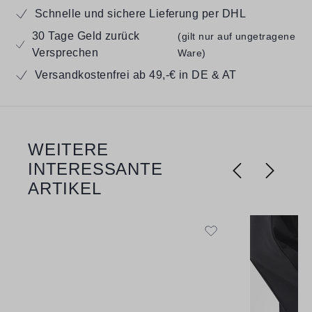
Schnelle und sichere Lieferung per DHL
30 Tage Geld zurück
(gilt nur auf ungetragene
Versprechen
Ware)
Versandkostenfrei ab 49,-€ in DE & AT
WEITERE
Produktgalerie überspringen
INTERESSANTE
ARTIKEL