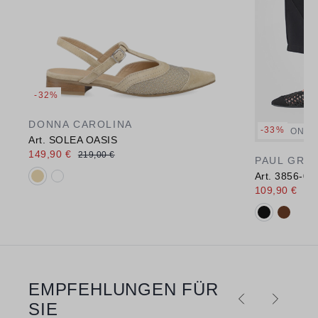
-32%
DONNA CAROLINA
-33%
ONLI
Art. SOLEA OASIS
149,90 €
219,00 €
PAUL GRE
Verfügbare Farbvarianten:
Art. 3856-01
109,90 €
164
Verfügbare 
EMPFEHLUNGEN FÜR
Produktgalerie überspringen
SIE