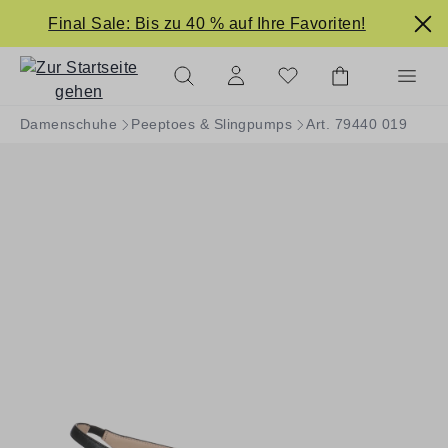
alt springen
Final Sale: Bis zu 40 % auf Ihre Favoriten!
Damenschuhe
Peeptoes & Slingpumps
Art. 79440 019