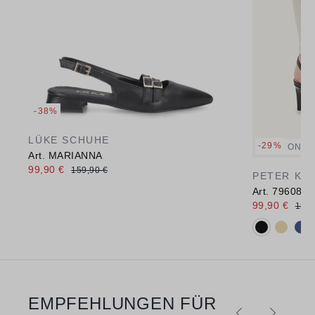
-38%
LÜKE SCHUHE
-29%
ONLI
Art. MARIANNA
99,90 €
159,90 €
PETER KA
Art. 79608
99,90 €
139,
Verfügbare 
EMPFEHLUNGEN FÜR
Produktgalerie überspringen