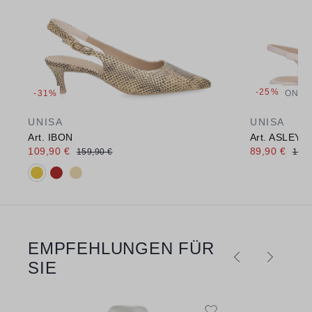
-25%
-31%
ONLI
UNISA
UNISA
Art. IBON
Art. ASLEY
109,90 €
89,90 €
159,90 €
119,
Verfügbare Farbvarianten:
EMPFEHLUNGEN FÜR
Produktgalerie überspringen
SIE