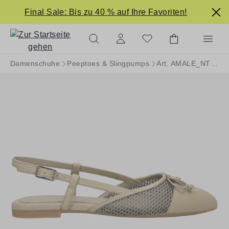
alt springen
Final Sale: Bis zu 40 % auf Ihre Favoriten!
Damenschuhe
Peeptoes & Slingpumps
Art. AMALE_NTO_NFI MATCHA