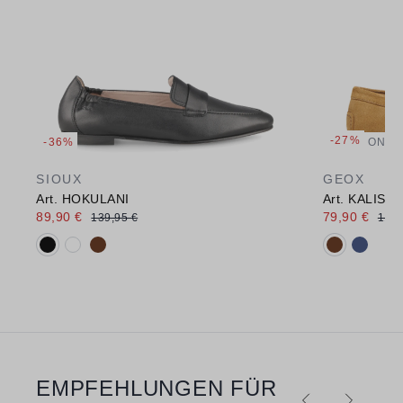
-27%
-36%
ONLI
SIOUX
GEOX
Art. HOKULANI
Art. KALIST
89,90 €
79,90 €
139,95 €
110,
Verfügbare Farbvarianten:
Verfügbare 
EMPFEHLUNGEN FÜR
Produktgalerie überspringen