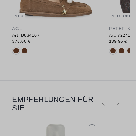
NEU
NEU
ONLIN
AGL
PETER KA
Art. D834107
Art. 72241
375,00 €
139,95 €
Verfügbare Farbvarianten:
Verfügbare 
EMPFEHLUNGEN FÜR
Produktgalerie überspringen
SIE