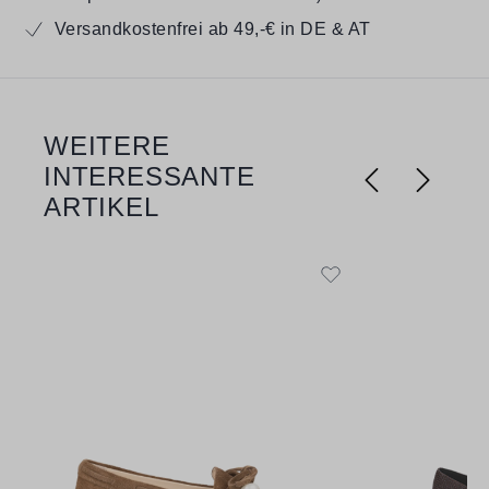
Versandkostenfrei ab 49,-€ in DE & AT
WEITERE
Produktgalerie überspringen
INTERESSANTE
ARTIKEL