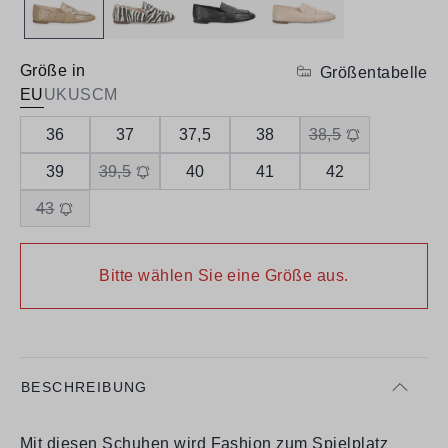
Größe in
Größentabelle
EU
UK
US
CM
36
37
37,5
38
38,5
39
39,5
40
41
42
43
Bitte wählen Sie eine Größe aus.
BESCHREIBUNG
Mit diesen Schuhen wird Fashion zum Spielplatz