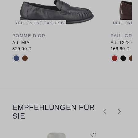
NEU
ONLINE EXKLUSIV
NEU
ONLIN
POMME D’OR
PAUL GRE
Art. MIA
Art. 1228-00
329,00 €
169,90 €
Verfügbare Farbvarianten:
Verfügbare 
EMPFEHLUNGEN FÜR
Produktgalerie überspringen
SIE