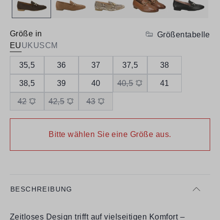
Größe in
Größentabelle
EU
UK
US
CM
35,5
36
37
37,5
38
38,5
39
40
40,5
41
42
42,5
43
Bitte wählen Sie eine Größe aus.
BESCHREIBUNG
Zeitloses Design trifft auf vielseitigen Komfort –