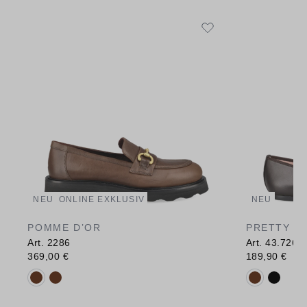
NEU
ONLINE EXKLUSIV
NEU
POMME D’OR
PRETTY B
Art. 2286
Art. 43.726
369,00 €
189,90 €
Verfügbare Farbvarianten:
Verfügbare 