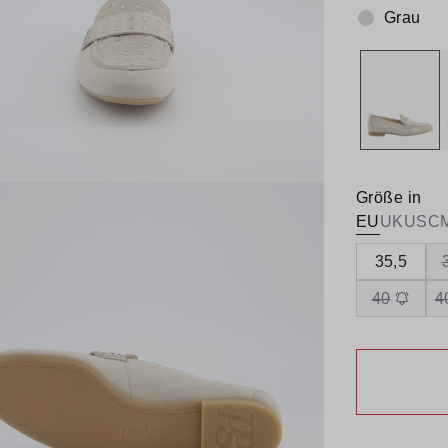
Grau
Farbe:
Größe in
EU
UK
US
C
35,5
40
4