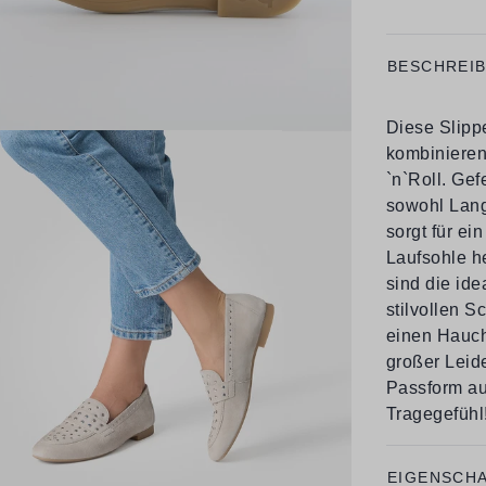
BESCHREI
Diese Slipp
kombinieren
`n`Roll. Gef
sowohl Lang
sorgt für e
Laufsohle he
sind die id
stilvollen 
einen Hauch
großer Leide
Passform au
Tragegefühl
EIGENSCH