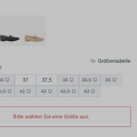
Größentabelle
M
36
37
37,5
38
38,5
39
0,5
41
42
42,5
43
Bitte wählen Sie eine Größe aus.