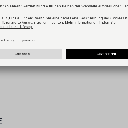
Verfügbare Farbvarianten:
PAUL GREEN
Art. 1233-001
179,90 €
Verfügbare Größen
36
37
37,5
38
38,5
39
40
40,5
41
42
E