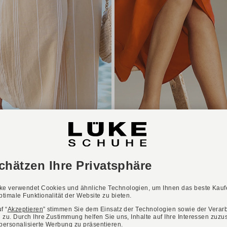
LINE EXKLUSIV
rbvarianten:
Verfügbare Farbvarianten:
OCK
BIRKENSTOCK
BRAIDED
Art. Gizeh Big Buckle
150,00 €
0 €