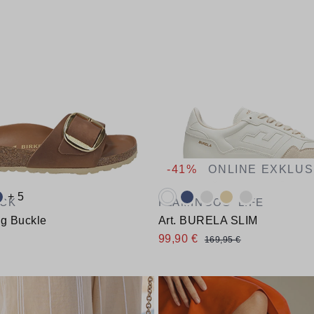
-41%
ONLINE EXKLUS
rbvarianten:
Verfügbare Farbvarianten:
+ 5
OCK
FLAMINGOS' LIFE
ig Buckle
Art. BURELA SLIM
99,90 €
169,95 €
en
Verfügbare Größen
39
40
41
42
43
36
37
38
39
40
41