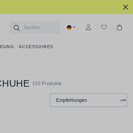
IDUNG
ACCESSOIRES
CHUHE
150
Produkte