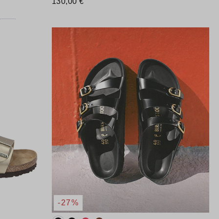
130,00 €
42
Verfügbare Größen
36
37
38
39
40
41
42
43
-27%