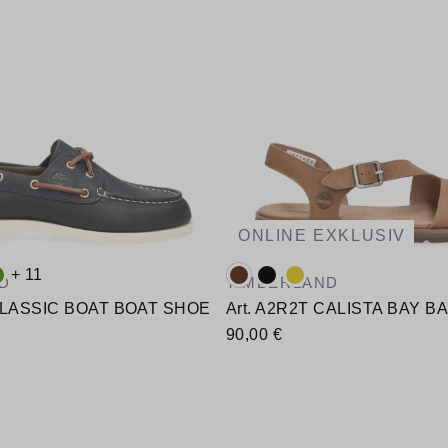
ONLINE EXKLUSIV
rbvarianten:
Verfügbare Farbvarianten:
+ 11
D
TIMBERLAND
 CLASSIC BOAT BOAT SHOE
Art. A2R2T CALISTA BAY
90,00 €
en
Verfügbare Größen
38,5
39
39,5
40
41
38,5
39
39,5
40
41