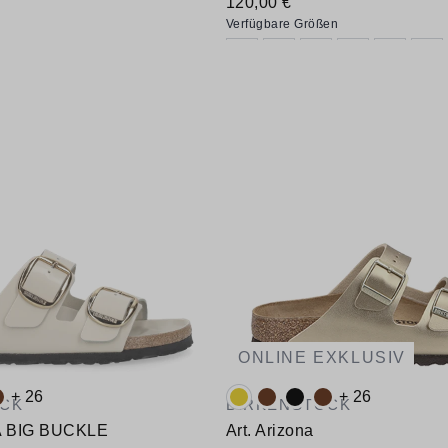
120,00 €
Verfügbare Größen
36
37
38
39
40
41
en
39
40
41
42
ONLINE EXKLUSIV
rbvarianten:
Verfügbare Farbvarianten:
+ 26
+ 26
OCK
BIRKENSTOCK
A BIG BUCKLE
Art. Arizona