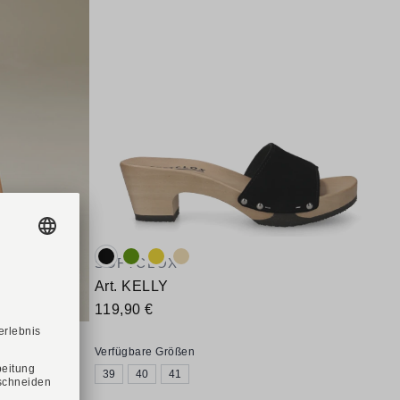
Verfügbare Farbvarianten:
SOFTCLOX
Art. KELLY
119,90 €
Verfügbare Größen
39
40
41