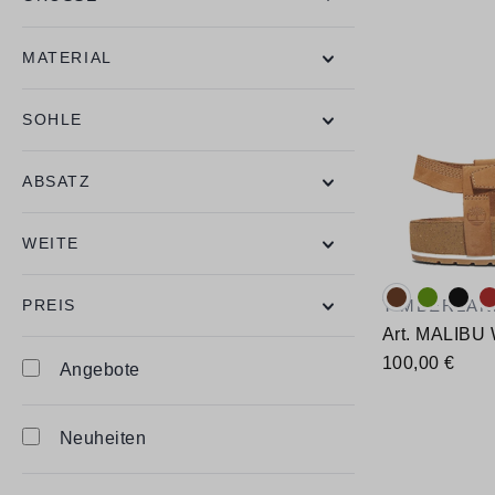
MATERIAL
SOHLE
ABSATZ
WEITE
Verfügbare Fa
PREIS
TIMBERLAN
Art. MALIBU
100,00 €
Angebote
Verfügbare Größ
Neuheiten
37
37,5
38
41,5