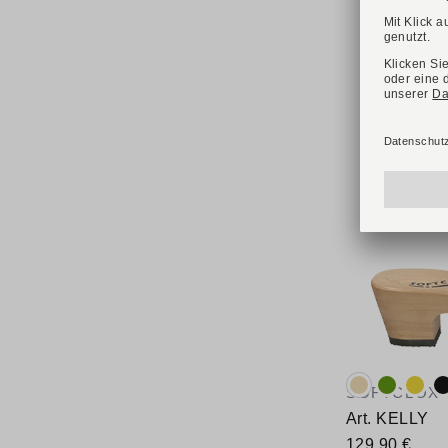
Verfügbare Größ
36
37
38
Verfügbare Fa
SOFTCLOX
Art. KELLY
129,90 €