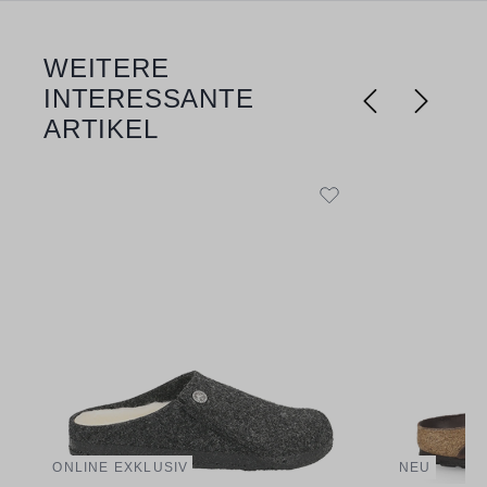
WEITERE
Produktgalerie überspringen
INTERESSANTE
ARTIKEL
ONLINE EXKLUSIV
NEU