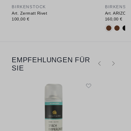
BIRKENSTOCK
BIRKENST
Art. Zermatt Rivet
Art. ARIZON
100,00 €
160,00 €
Verfügbare 
EMPFEHLUNGEN FÜR
Produktgalerie überspringen
SIE