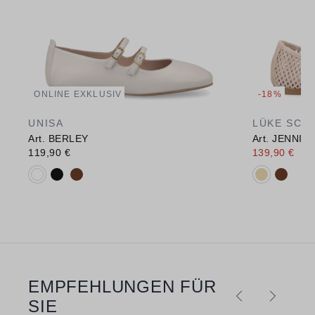
ONLINE EXKLUSIV
-18%
UNISA
LÜKE SCH
Art. BERLEY
Art. JENNIF
119,90 €
139,90 €
169
Verfügbare Farbvarianten:
Verfügbare 
EMPFEHLUNGEN FÜR
Produktgalerie überspringen
SIE