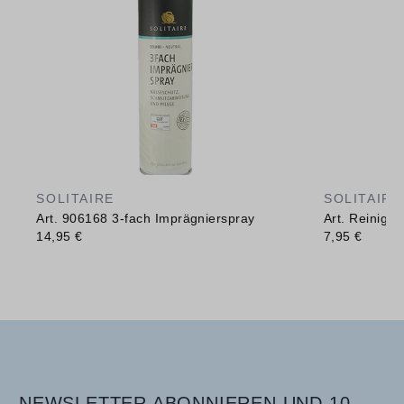
SOLITAIRE
SOLITAIRE
Art. 906168 3-fach Imprägnierspray
Art. Reinig
14,95 €
7,95 €
NEWSLETTER ABONNIEREN UND 10,-