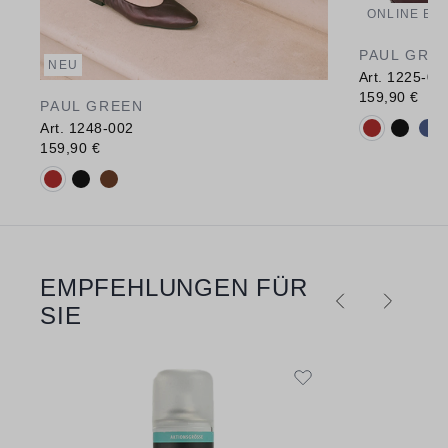
ONLINE EX
PAUL GRE
NEU
Art. 1225-00
159,90 €
PAUL GREEN
Verfügbare 
Art. 1248-002
159,90 €
Verfügbare Farbvarianten:
EMPFEHLUNGEN FÜR
Produktgalerie überspringen
SIE