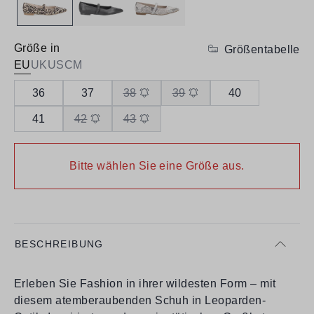
Größe in
Größentabelle
EU
UK
US
CM
36
37
38
39
40
41
42
43
Bitte wählen Sie eine Größe aus.
BESCHREIBUNG
Erleben Sie Fashion in ihrer wildesten Form – mit
diesem atemberaubenden Schuh in Leoparden-