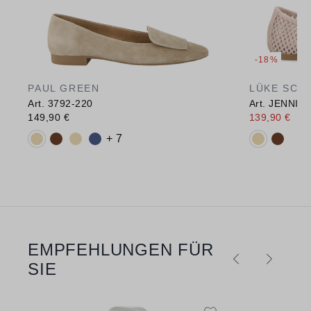
-18%
PAUL GREEN
LÜKE SCH
Art. 3792-220
Art. JENNIF
149,90 €
139,90 €
169
Verfügbare Farbvarianten:
Verfügbare 
+ 7
EMPFEHLUNGEN FÜR
Produktgalerie überspringen
SIE