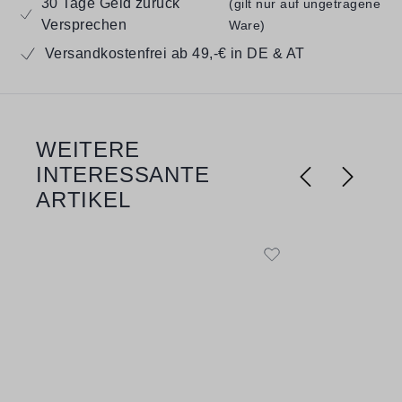
30 Tage Geld zurück
(gilt nur auf ungetragene
Versprechen
Ware)
Versandkostenfrei ab 49,-€ in DE & AT
WEITERE
Produktgalerie überspringen
INTERESSANTE
ARTIKEL