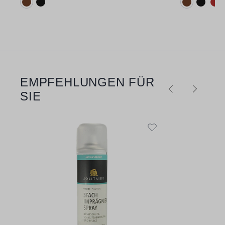
Verfügbare Farbvarianten:
Verfügbare 
EMPFEHLUNGEN FÜR
Produktgalerie überspringen
SIE