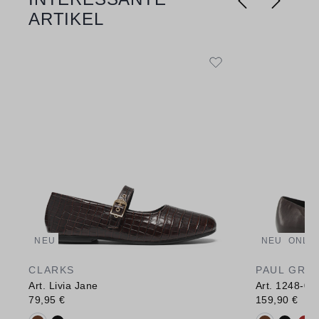
ARTIKEL
NEU
NEU
ONLIN
CLARKS
PAUL GRE
Art. Livia Jane
Art. 1248-00
79,95 €
159,90 €