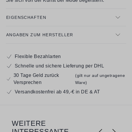
Sie sich von der Kunst der Mode begeistern.
EIGENSCHAFTEN
ANGABEN ZUM HERSTELLER
Flexible Bezahlarten
Schnelle und sichere Lieferung per DHL
30 Tage Geld zurück
(gilt nur auf ungetragene
Versprechen
Ware)
Versandkostenfrei ab 49,-€ in DE & AT
WEITERE
Produktgalerie überspringen
INTERESSANTE