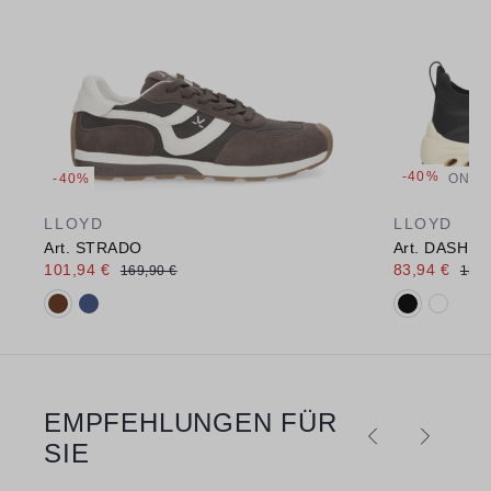
-40%
-40%
ONLI
LLOYD
LLOYD
Art. STRADO
Art. DASH E
101,94 €
83,94 €
169,90 €
139,
Verfügbare Farbvarianten:
Verfügbare 
EMPFEHLUNGEN FÜR
Produktgalerie überspringen
SIE