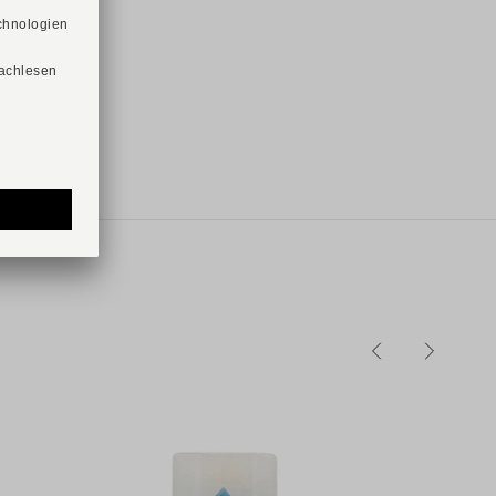
Verfügbare Größen
V
39
40
40,5
41
42
42,5
43
44
44,5
45
46
46,5
47
48
1