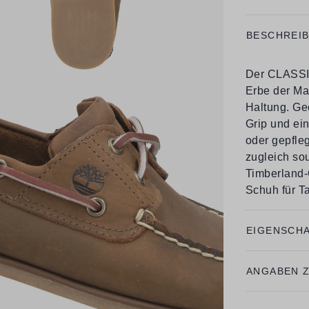
BESCHREI
Der CLASSI
Erbe der Ma
Haltung. Geö
Grip und ei
oder gepfleg
zugleich so
Timberland-
Schuh für Ta
EIGENSCH
ANGABEN 