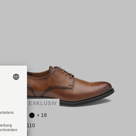
ONLINE EXKLUSIV
Verfügbare Farbvarianten:
V
+ 18
LLOYD
Art. EEZY 110
149,90 €
Ab