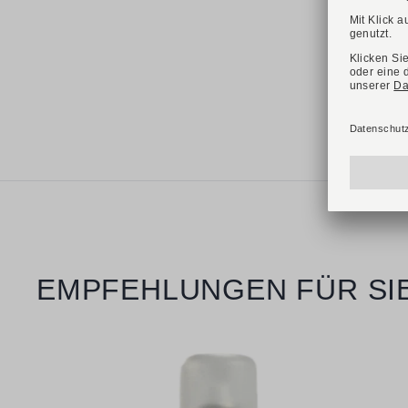
Verfügbare Größen
40
41
41,5
42
43
43,5
44
44,5
45
46
Produktgalerie überspringen
EMPFEHLUNGEN FÜR SI