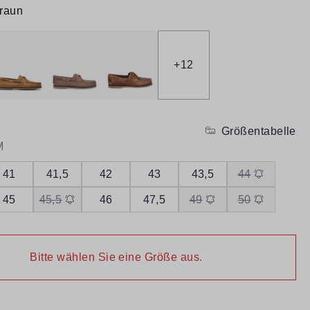
raun
+
12
Größentabelle
M
41
41,5
42
43
43,5
44
45
45,5
46
47,5
49
50
Bitte wählen Sie eine Größe aus.