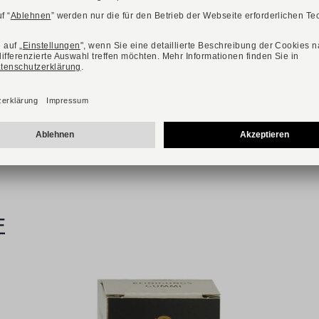
Verfügbare Größen
40
41,5
42
43
43,5
44
44,5
45
45,5
E