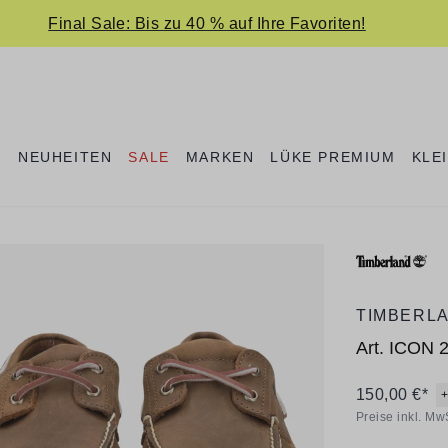
Final Sale: Bis zu 40 % auf Ihre Favoriten!
E
NEUHEITEN
SALE
MARKEN
LÜKE PREMIUM
KLE
TIMBERL
Art.
ICON 
150,00 €*
Preise inkl. Mw