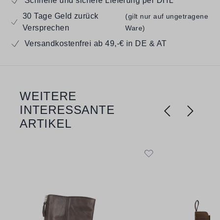
Schnelle und sichere Lieferung per DHL
30 Tage Geld zurück
(gilt nur auf ungetragene
Versprechen
Ware)
Versandkostenfrei ab 49,-€ in DE & AT
WEITERE
Produktgalerie überspringen
INTERESSANTE
ARTIKEL