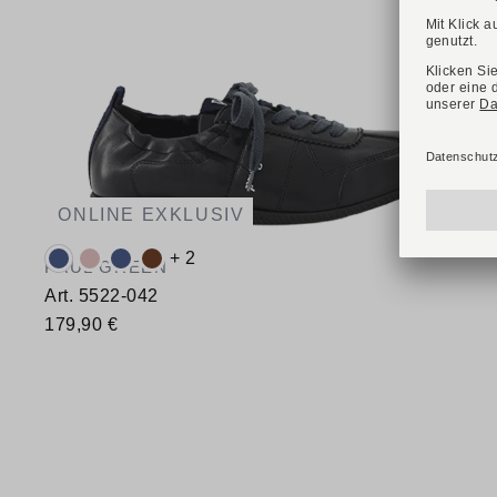
ONLINE EXKLUSIV
Verfügbare Farbvarianten:
+ 2
PAUL GREEN
Art. 5522-042
179,90 €
Verfügbare Größen
35,5
36
37
37,5
38
38,5
39
40
40,5
41
42,5