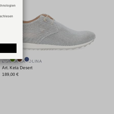
Verfügbare Farbvarianten:
V
DONNA CAROLINA
Art. Keta Desert
189,00 €
Verfügbare Größen
V
38
39
41