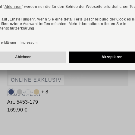
ONLINE EXKLUSIV
Verfügbare Farbvarianten:
+ 8
PAUL GREEN
Art. 5453-179
169,90 €
Verfügbare Größen
36
37
38
39
40
40,5
42,5