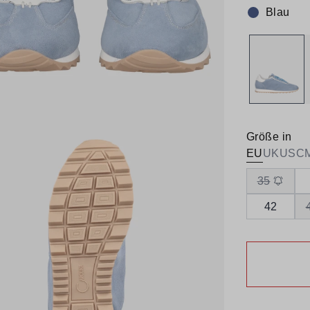
Blau
Farbe:
Größe in
EU
UK
US
C
35
42