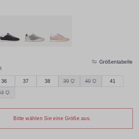
Größentabelle
M
36
37
38
39
40
41
43
Bitte wählen Sie eine Größe aus.