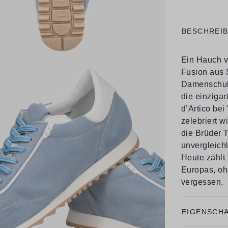
BESCHREI
Ein Hauch v
Fusion aus S
Damenschuhe
die einziga
d’Artico be
zelebriert wi
die Brüder T
unvergleichl
Heute zählt
Europas, oh
vergessen.
EIGENSCH