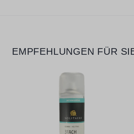
Produktgalerie überspringen
EMPFEHLUNGEN FÜR SI