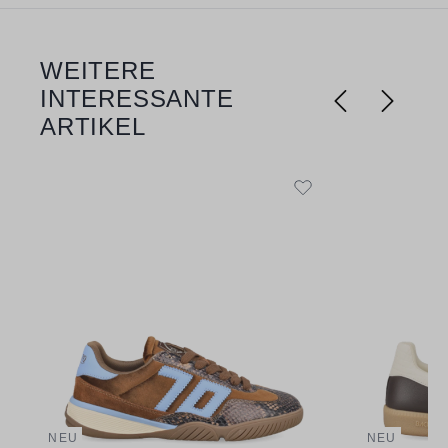
WEITERE
Produktgalerie überspringen
INTERESSANTE
ARTIKEL
NEU
NEU