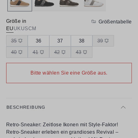
Größe in
Größentabelle
EU
UK
US
CM
35
36
37
38
39
40
41
42
43
Bitte wählen Sie eine Größe aus.
BESCHREIBUNG
Retro-Sneaker: Zeitlose Ikonen mit Style-Faktor!
Retro-Sneaker erleben ein grandioses Revival –