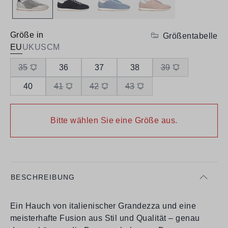
Größe in
Größentabelle
EU
UK
US
CM
35
36
37
38
39
40
41
42
43
Bitte wählen Sie eine Größe aus.
BESCHREIBUNG
Ein Hauch von italienischer Grandezza und eine
meisterhafte Fusion aus Stil und Qualität – genau