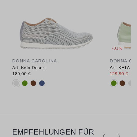
-31%
DONNA CAROLINA
DONNA CA
Art. Keta Desert
Art. KETA D
189,00 €
129,90 €
189
Verfügbare Farbvarianten:
Verfügbare 
EMPFEHLUNGEN FÜR
Produktgalerie überspringen