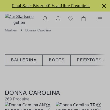
alt springen
Final Sale: Bis zu 40 % auf Ihre Favoriten!
NEUHEITEN
ANGEBOTE
Marken
Donna Carolina
BALLERINA
BOOTS
PEEPTOES & 
DONNA CAROLINA
269
Produkte