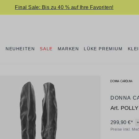
Final Sale: Bis zu 40 % auf Ihre Favoriten!
E
NEUHEITEN
SALE
MARKEN
LÜKE PREMIUM
KLE
DONNA C
Art.
POLLY
299,90 €*
Preise inkl. Mw