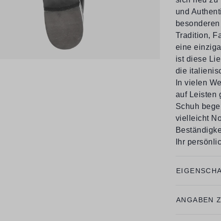
und Authenti
besonderen 
Tradition, 
eine einzig
ist diese L
die italien
In vielen We
auf Leisten
Schuh begei
vielleicht N
Beständigke
Ihr persönli
EIGENSCH
ANGABEN 