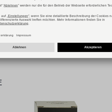
179,90 €
259,90 €
Verfügbare Größen
37
38
38,5
39
40
41
43
E