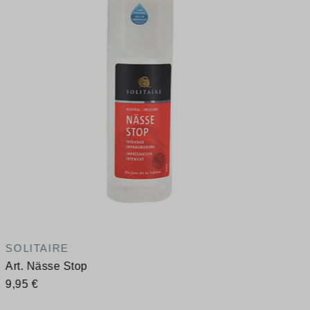
1
V
SOLITAIRE
Art. Nässe Stop
9,95 €