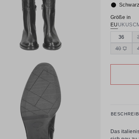
Schwar
Farbe:
Größe in
EU
UK
US
C
36
40
BESCHREI
Das italien
sich neu zu 