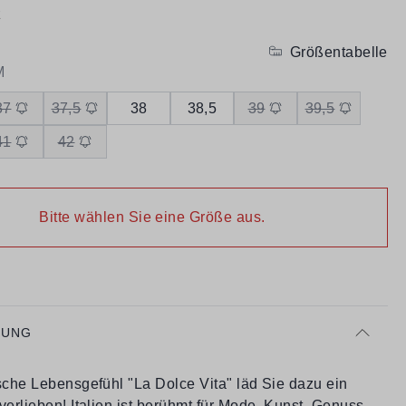
z
Größentabelle
M
37
37,5
38
38,5
39
39,5
41
42
Bitte wählen Sie eine Größe aus.
BUNG
ische Lebensgefühl "La Dolce Vita" läd Sie dazu ein
verlieben! Italien ist berühmt für Mode, Kunst, Genuss