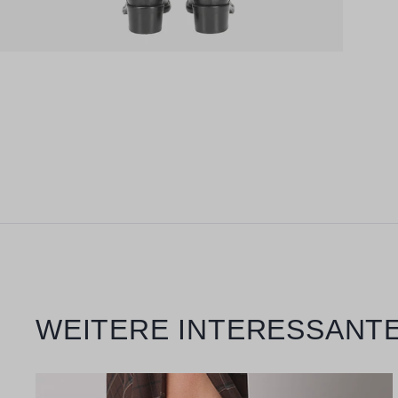
Produktgalerie überspringen
WEITERE INTERESSANTE