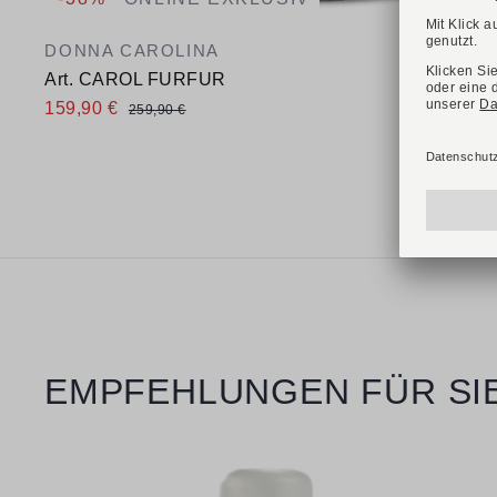
DONNA CAROLINA
Art. CAROL FURFUR
159,90 €
259,90 €
Verfügbare Größen
38
39
40
41
42
Produktgalerie überspringen
EMPFEHLUNGEN FÜR SI