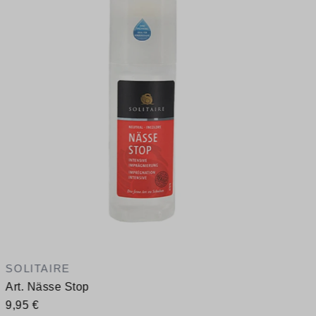
1
V
SOLITAIRE
Art. Nässe Stop
9,95 €