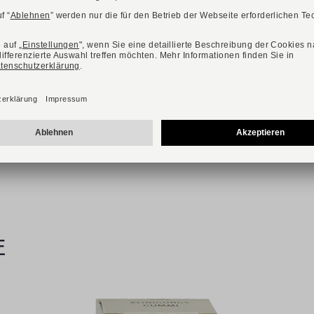
GEOX
Art. SPHERICA
119,95 €
170,00 €
Verfügbare Größen
36
37
39
40
41
E