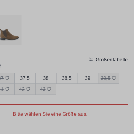
z
Größentabelle
M
37
37,5
38
38,5
39
39,5
41
42
43
Bitte wählen Sie eine Größe aus.