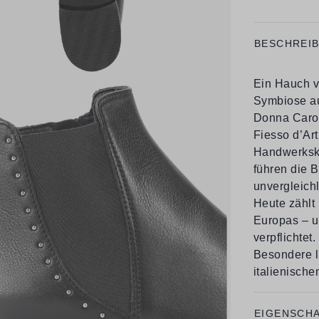
BESCHREI
Ein Hauch v
Symbiose au
Donna Carol
Fiesso d’Art
Handwerkskun
führen die B
unvergleichl
Heute zählt
Europas – u
verpflichtet
Besondere l
italienische
EIGENSCH