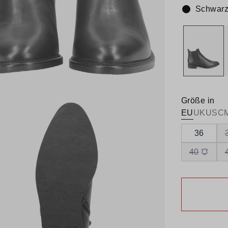
Schwar
Farbe:
Größe in
EU
UK
US
C
36
40