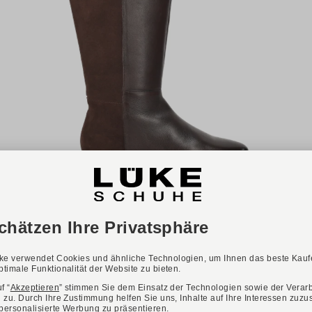
ARA
Art. CAMBRIDGE ST
159,95 €
Verfügbare Größen
38,5
39
40
41