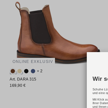
ONLINE EXKLUSIV
Verfügbare Farbvarianten:
+ 2
LLOYD
Art. DARA 315
169,90 €
Verfügbare Größen
35
36
36,5
37
38
38,5
39
40
40,5
41