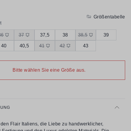
Größentabelle
M
36
37
37,5
38
38,5
39
40
40,5
41
42
43
Bitte wählen Sie eine Größe aus.
BUNG
den Flair Italiens, die Liebe zu handwerklicher,
er Fertigung und den Luxus edelsten Materials. Die