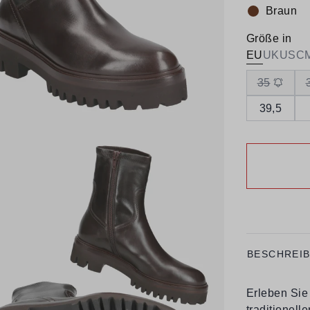
Braun
Farbe:
Größe in
EU
UK
US
C
35
39,5
BESCHREI
Erleben Sie 
traditionell