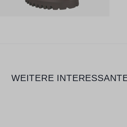
Produktgalerie überspringen
WEITERE INTERESSANTE