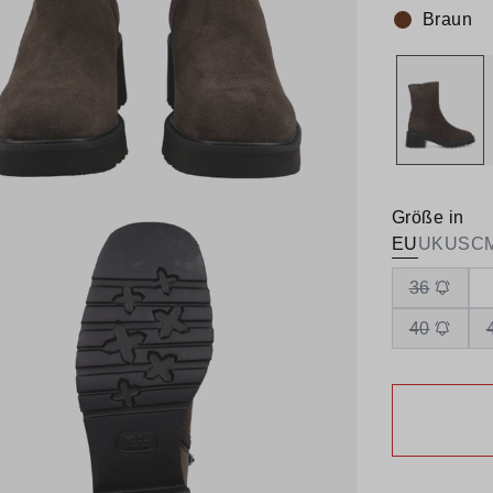
Braun
Farbe:
Größe in
EU
UK
US
C
36
40