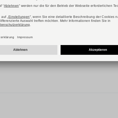
-38%
ONLINE EXKLUSIV
DONNA CAROLINA
Art. CAROL FURFUR
159,90 €
259,90 €
Verfügbare Größen
38
39
40
41
42