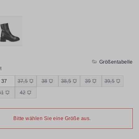
Größentabelle
M
37
37,5
38
38,5
39
39,5
41
42
Bitte wählen Sie eine Größe aus.