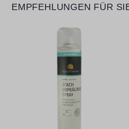
Produktgalerie überspringen
EMPFEHLUNGEN FÜR SI