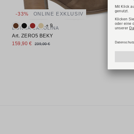
-33%
ONLINE EXKLUSIV
Verfügbare Farbvarianten:
+ 9
DONNA CAROLINA
Art. ZERO5 BEKY
159,90 €
239,00 €
Verfügbare Größen
37
38
39
39,5
40