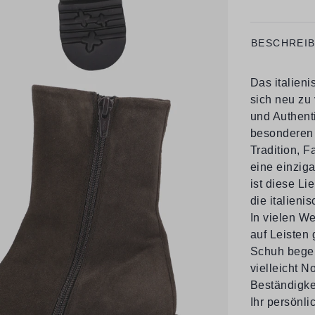
BESCHREI
Das italien
sich neu zu 
und Authenti
besonderen 
Tradition, 
eine einzig
ist diese L
die italien
In vielen We
auf Leisten
Schuh begei
vielleicht N
Beständigke
Ihr persönli