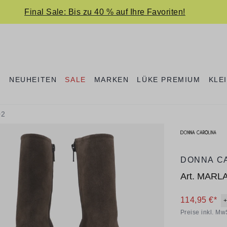
Final Sale: Bis zu 40 % auf Ihre Favoriten!
E
NEUHEITEN
SALE
MARKEN
LÜKE PREMIUM
KLE
02
DONNA C
Art.
MARL
114,95 €*
+
Preise inkl. Mw