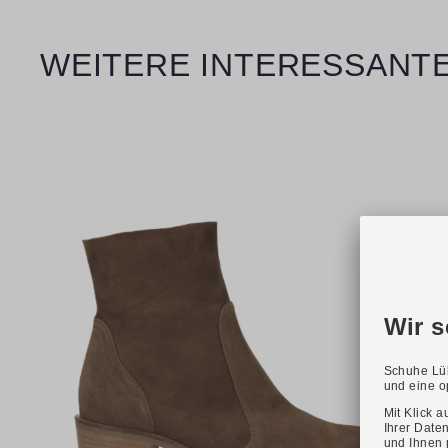
Produktgalerie überspringen
WEITERE INTERESSANTE