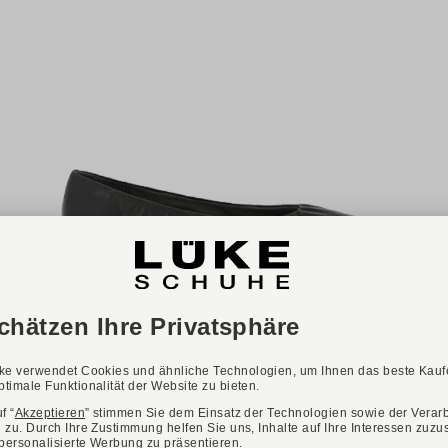
NEU
ONLINE EXKLUSIV
Verfügbare Farbvarianten:
PAUL GREEN
Art. 1248-003
159,90 €
Verfügbare Größen
35,5
36
37
37,5
38
38,5
39
40
40,5
41