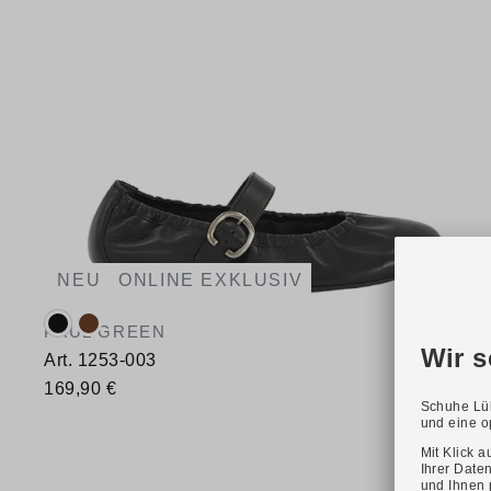
NEU
ONLINE EXKLUSIV
Verfügbare Farbvarianten:
PAUL GREEN
Art. 1253-003
169,90 €
Verfügbare Größen
36
37
37,5
38
38,5
39
40
40,5
41
42