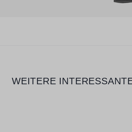
Produktgalerie überspringen
WEITERE INTERESSANTE