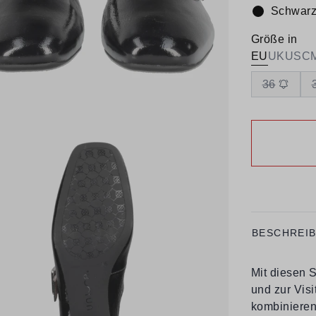
Schwar
Farbe:
Größe in
EU
UK
US
C
36
BESCHREI
Mit diesen S
und zur Visi
kombinieren