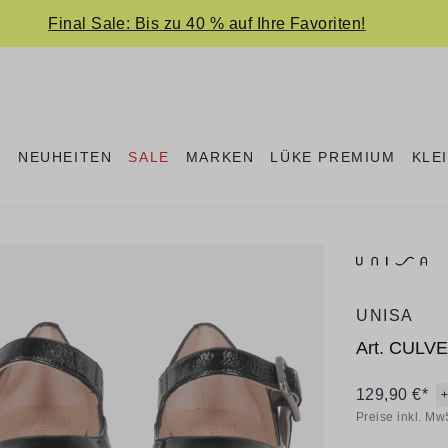
Final Sale: Bis zu 40 % auf Ihre Favoriten!
E
NEUHEITEN
SALE
MARKEN
LÜKE PREMIUM
KLE
UNISA
Art.
CULV
129,90 €*
Preise inkl. Mw