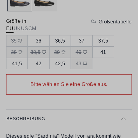
Größe in
Größentabelle
EU
UK
US
CM
35
36
36,5
37
37,5
38
38,5
39
40
41
41,5
42
42,5
43
Bitte wählen Sie eine Größe aus.
BESCHREIBUNG
Dieses edle "Sardinia" Modell von ara kommt wie