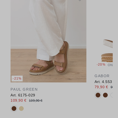
-20%
ONLI
GABOR
-21%
Art. 4.553
79,90 €
99,9
PAUL GREEN
Verfügbare 
Art. 6175-029
109,90 €
139,90 €
Verfügbare Farbvarianten: