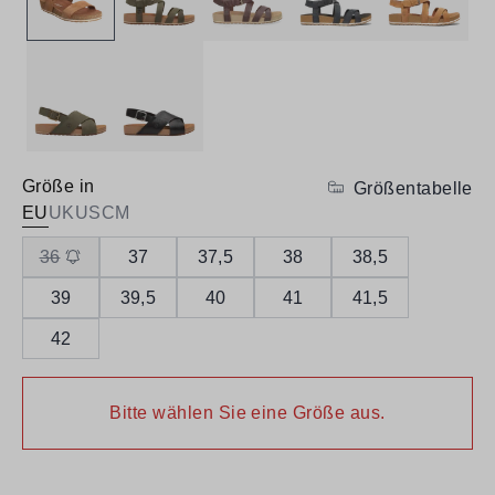
Größe in
Größentabelle
EU
UK
US
CM
36
37
37,5
38
38,5
39
39,5
40
41
41,5
42
Bitte wählen Sie eine Größe aus.