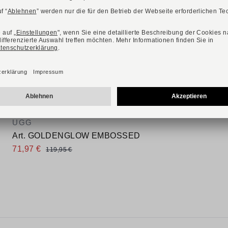
-40%
UGG
Art. GOLDENGLOW EMBOSSED
71,97 €
119,95 €
Verfügbare Größen
39
40
41