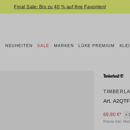
Final Sale: Bis zu 40 % auf Ihre Favoriten!
E
NEUHEITEN
SALE
MARKEN
LÜKE PREMIUM
KLE
TIMBERL
Art.
A2QTF 
69,90 €*
+ 
Preise inkl. Mw