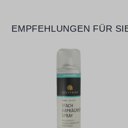
Produktgalerie überspringen
EMPFEHLUNGEN FÜR SI