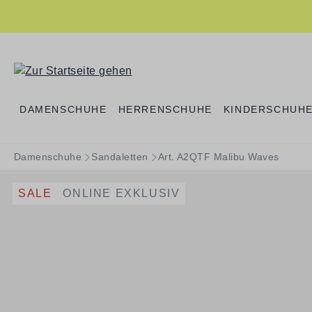
springen
Zur Hauptnavigation springen
DAMENSCHUHE
HERRENSCHUHE
KINDERSCHUH
Damenschuhe
Sandaletten
Art. A2QTF Malibu Waves
SALE
ONLINE EXKLUSIV