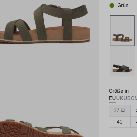
Grün
Farbe:
Größe in
EU
UK
US
C
37
41