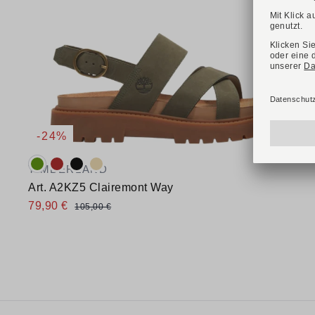
-24%
Verfügbare Farbvarianten:
TIMBERLAND
Art. A2KZ5 Clairemont Way
79,90 €
105,00 €
Verfügbare Größen
38,5
39
39,5
41