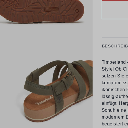
BESCHREI
Timberland –
Style! Ob C
setzen Sie e
kompromissl
ikonischen 
lässig-auth
einfügt. Her
Schuh eine 
modernem Des
begeistert e