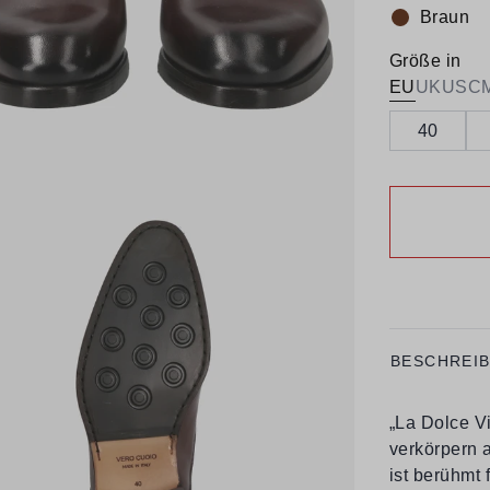
Braun
Farbe:
Größe in
EU
UK
US
C
40
BESCHREI
„La Dolce V
verkörpern a
ist berühmt