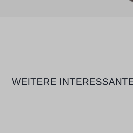
Produktgalerie überspringen
WEITERE INTERESSANTE