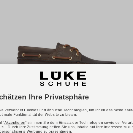
Verfügbare Farbvarianten:
+ 2
TIMBERLAND
Art. A2QKY CRAFTED BOAT SHOE
200,00 €
Verfügbare Größen
40
41,5
42
43
43,5
44
44,5
45
45,5