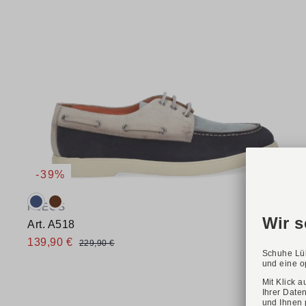
-39%
Verfügbare Farbvarianten:
FLECS
Art. A518
139,90 €
229,90 €
Verfügbare Größen
40
41
42
43
44
45
46