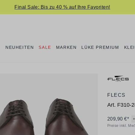
Final Sale: Bis zu 40 % auf Ihre Favoriten!
E
NEUHEITEN
SALE
MARKEN
LÜKE PREMIUM
KLE
FLECS
Art.
F310-2
209,90 €*
Preise inkl. Mw