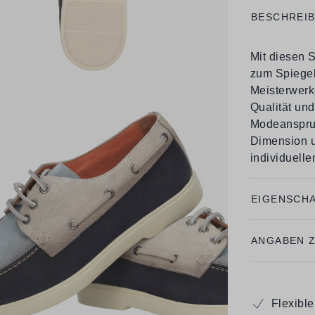
BESCHREI
Mit diesen 
zum Spiegelb
Meisterwerk
Qualität un
Modeanspruc
Dimension u
individuellen
EIGENSCH
ANGABEN 
Flexibl