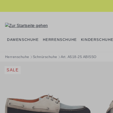
springen
Zur Hauptnavigation springen
DAMENSCHUHE
HERRENSCHUHE
KINDERSCHUH
Herrenschuhe
Schnürschuhe
Art. A518-25 ABISSO
SALE