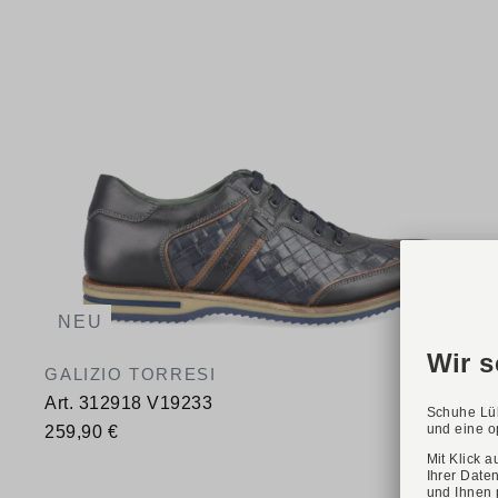
NEU
GALIZIO TORRESI
Art. 312918 V19233
259,90 €
Verfügbare Größen
40
41
42
43
44
45
46
47