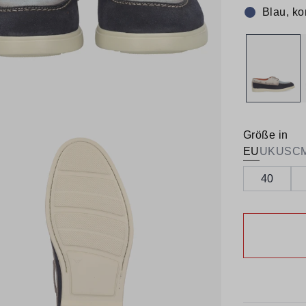
Blau, ko
Farbe:
Größe in
EU
UK
US
C
40