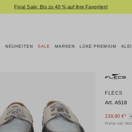
Final Sale: Bis zu 40 % auf Ihre Favoriten!
E
NEUHEITEN
SALE
MARKEN
LÜKE PREMIUM
KLE
FLECS
Art.
A518
139,90 €*
Preise inkl. Mw