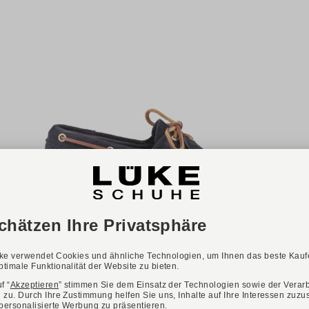
Verfügbare Farbvarianten:
SEBAGO
Art. PORTLAND ARTISAN
220,00 €