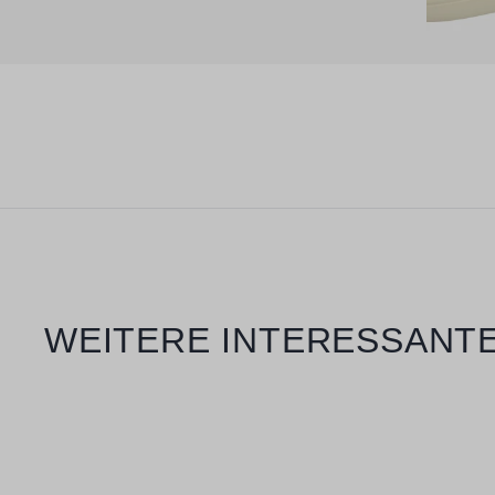
Produktgalerie überspringen
WEITERE INTERESSANTE