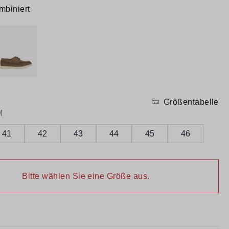
mbiniert
Größentabelle
M
41
42
43
44
45
46
Bitte wählen Sie eine Größe aus.