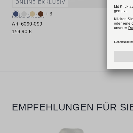
ONLINE EXKLUSIV
Verfügbare Farbvarianten:
+ 3
PAUL GREEN
Art. 6090-099
159,90 €
Verfügbare Größen
40,5
Produktgalerie überspringen
EMPFEHLUNGEN FÜR SI