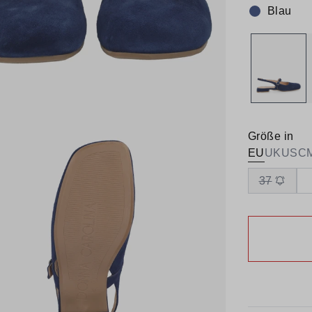
Blau
Farbe:
Größe in
EU
UK
US
C
37