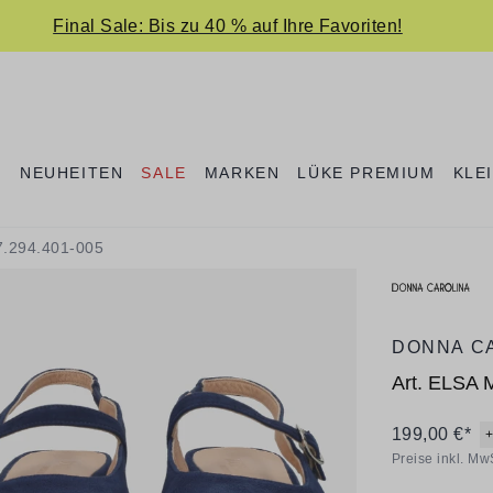
Final Sale: Bis zu 40 % auf Ihre Favoriten!
E
NEUHEITEN
SALE
MARKEN
LÜKE PREMIUM
KLE
7.294.401-005
DONNA C
Art.
ELSA 
199,00 €*
Preise inkl. Mw