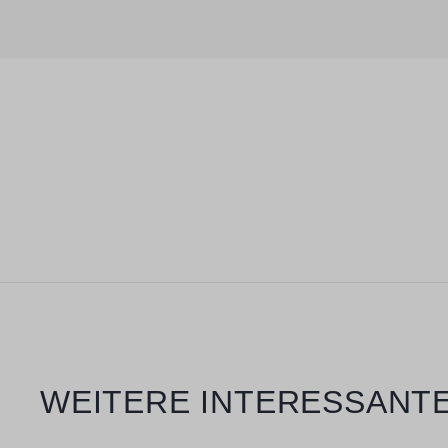
Produktgalerie überspringen
WEITERE INTERESSANTE