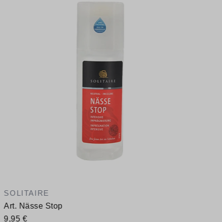
1
V
SOLITAIRE
Art. Nässe Stop
9,95 €