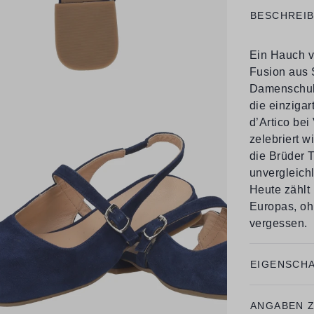
BESCHREI
Ein Hauch v
Fusion aus S
Damenschuhe
die einziga
d’Artico be
zelebriert wi
die Brüder T
unvergleichl
Heute zählt
Europas, oh
vergessen.
EIGENSCH
ANGABEN 