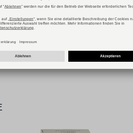
Art. ELDA
109,90 €
149,90 €
Verfügbare Größen
37
39
40
41
42
E