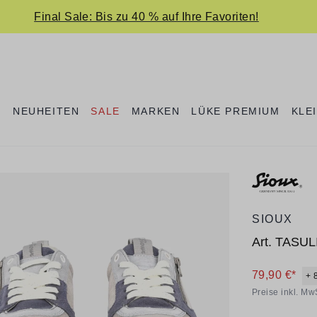
Final Sale: Bis zu 40 % auf Ihre Favoriten!
E
NEUHEITEN
SALE
MARKEN
LÜKE PREMIUM
KLE
SIOUX
Art.
TASULI
79,90 €*
+ 
Preise inkl. Mw