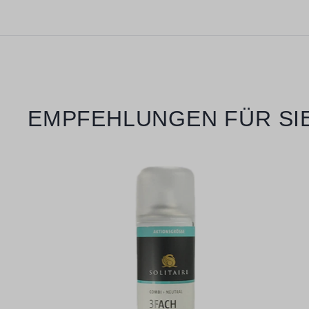
Produktgalerie überspringen
EMPFEHLUNGEN FÜR SI