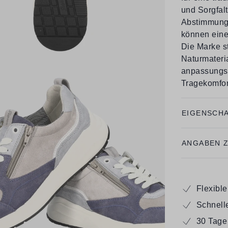
und Sorgfalt
Abstimmung 
können eine
Die Marke st
Naturmateria
anpassungs
Tragekomfor
EIGENSCH
ANGABEN 
Flexibl
Schnell
30 Tage