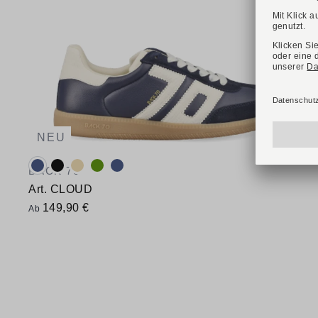
NEU
Verfügbare Farbvarianten:
BACK 70
Art. CLOUD
149,90 €
Ab
Verfügbare Größen
41
42
43
44
45
46
47