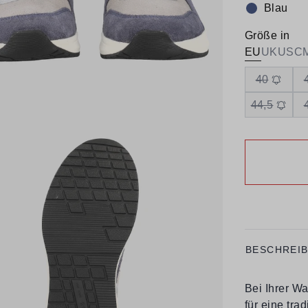
Blau
Farbe:
Größe in
EU
UK
US
C
40
44,5
BESCHREI
Bei Ihrer Wa
für eine tra