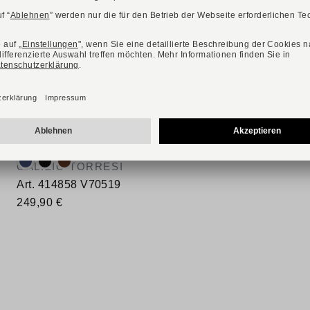
NEU
Verfügbare Farbvarianten:
GALIZIO TORRESI
Art. 414858 V70519
249,90 €
Verfügbare Größen
41
42
43
44
45
46
47