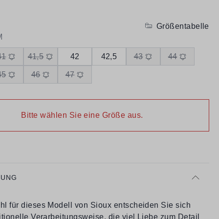
Größentabelle
M
41
41,5
42
42,5
43
44
45
46
47
Bitte wählen Sie eine Größe aus.
BUNG
hl für dieses Modell von Sioux entscheiden Sie sich
ditionelle Verarbeitungsweise, die viel Liebe zum Detail