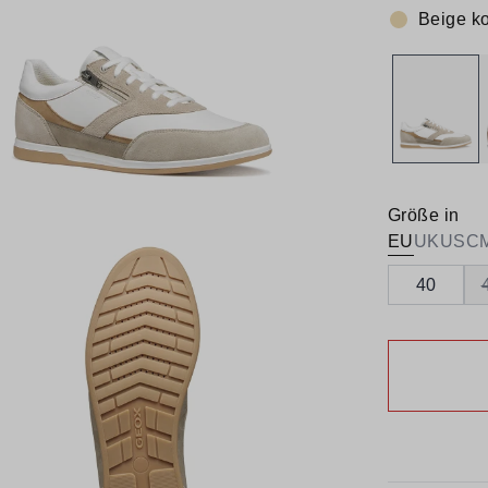
Beige ko
Farbe:
Größe in
EU
UK
US
C
40