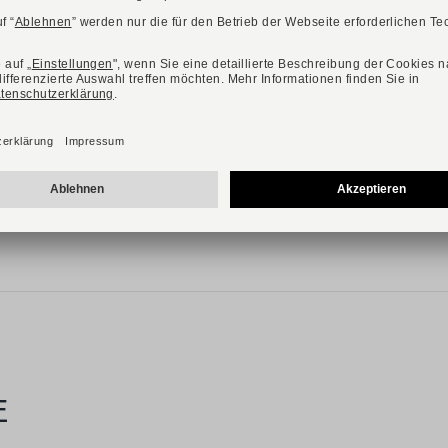
Verfügbare Farbvarianten:
BOSS
Art. Vinston_Runn
129,90 €
210,00 €
Verfügbare Größen
40
41
42
43
E