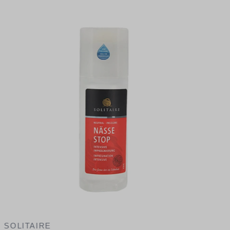
1
V
SOLITAIRE