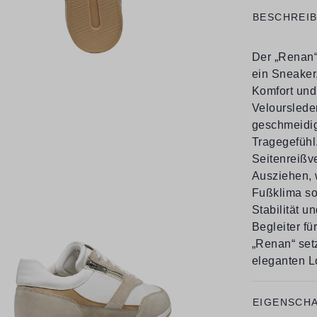
BESCHREI
Der „Renan“ 
ein Sneaker
Komfort und
Velourslede
geschmeidi
Tragegefühl
Seitenreißv
Ausziehen, w
Fußklima sor
Stabilität un
Begleiter fü
„Renan“ set
eleganten L
EIGENSCH