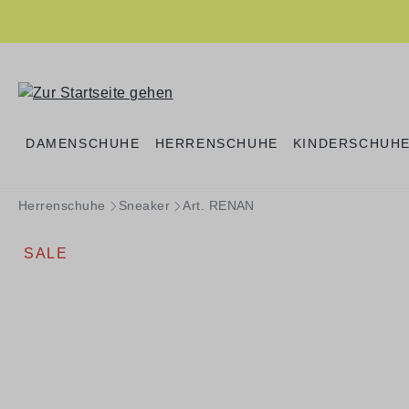
springen
Zur Hauptnavigation springen
DAMENSCHUHE
HERRENSCHUHE
KINDERSCHUH
Herrenschuhe
Sneaker
Art. RENAN
SALE