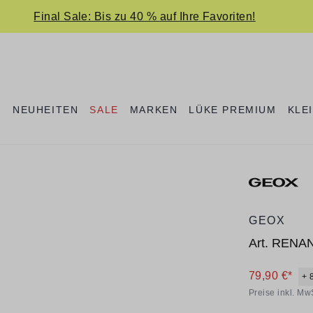
Final Sale: Bis zu 40 % auf Ihre Favoriten!
E
NEUHEITEN
SALE
MARKEN
LÜKE PREMIUM
KLE
GEOX
Art.
RENA
79,90 €*
+ 
Preise inkl. Mw