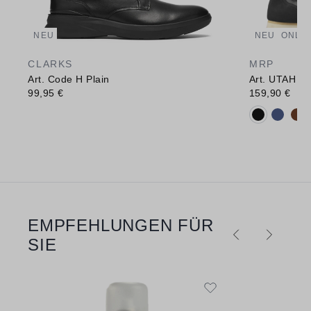
NEU
NEU
ONLIN
CLARKS
MRP
Art. Code H Plain
Art. UTAH
99,95 €
159,90 €
Verfügbare 
EMPFEHLUNGEN FÜR
Produktgalerie überspringen
SIE