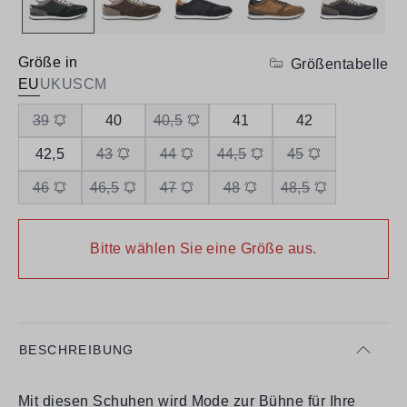
Größe in
Größentabelle
EU
UK
US
CM
39
40
40,5
41
42
42,5
43
44
44,5
45
46
46,5
47
48
48,5
Bitte wählen Sie eine Größe aus.
BESCHREIBUNG
Mit diesen Schuhen wird Mode zur Bühne für Ihre