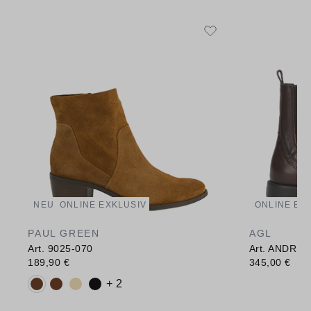
NEU
ONLINE EXKLUSIV
ONLINE EX
PAUL GREEN
AGL
Art. 9025-070
Art. ANDREA
189,90 €
345,00 €
Verfügbare Farbvarianten:
+ 2