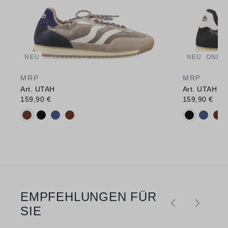
NEU
NEU
ONLIN
MRP
MRP
Art. UTAH
Art. UTAH
159,90 €
159,90 €
Verfügbare Farbvarianten:
Verfügbare 
EMPFEHLUNGEN FÜR
Produktgalerie überspringen
SIE