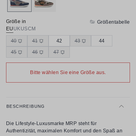
Größe in
Größentabelle
EU
UK
US
CM
40
41
42
43
44
45
46
47
Bitte wählen Sie eine Größe aus.
BESCHREIBUNG
Die Lifestyle-Luxusmarke MRP steht für
Authentizität, maximalen Komfort und den Spaß an