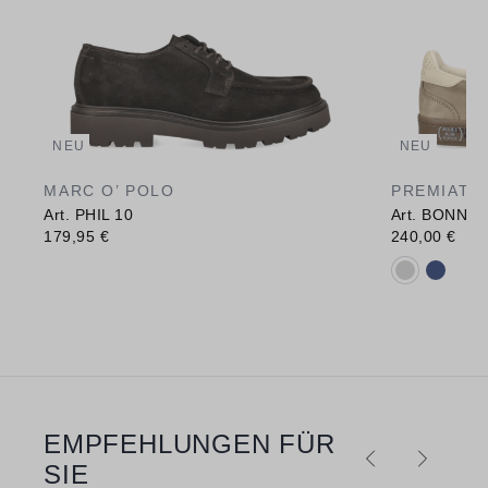
NEU
NEU
MARC O’ POLO
PREMIATA
Art. PHIL 10
Art. BONNIE
179,95 €
240,00 €
Verfügbare 
EMPFEHLUNGEN FÜR
Produktgalerie überspringen
SIE