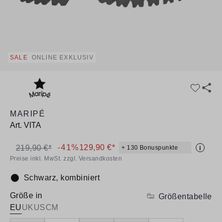
SALE
ONLINE EXKLUSIV
MARIPÉ
Art.
VITA
-41%
129,90 €*
219,90 €*
+ 130 Bonuspunkte
i
Preise inkl. MwSt. zzgl. Versandkosten
Schwarz, kombiniert
Farbe:
Größe in
Größentabelle
EU
UK
US
CM