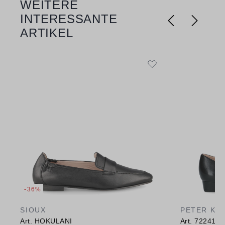
WEITERE
Produktgalerie überspringen
INTERESSANTE
ARTIKEL
-36%
SIOUX
PETER KA
Art. HOKULANI
Art. 72241