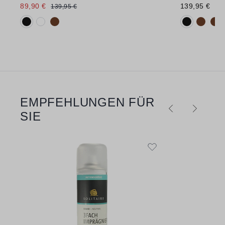
89,90 €
139,95 €
139,95 €
Verfügbare Farbvarianten:
Verfügbare 
EMPFEHLUNGEN FÜR
Produktgalerie überspringen
SIE