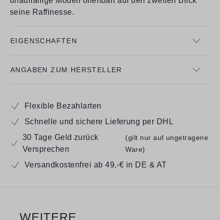
unauffällige Modell offenbart auf den zweiten Blick
seine Raffinesse.
EIGENSCHAFTEN
ANGABEN ZUM HERSTELLER
Flexible Bezahlarten
Schnelle und sichere Lieferung per DHL
30 Tage Geld zurück
(gilt nur auf ungetragene
Versprechen
Ware)
Versandkostenfrei ab 49,-€ in DE & AT
WEITERE
Produktgalerie überspringen