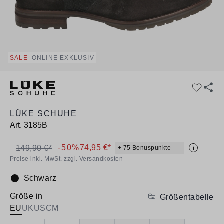
SALE
ONLINE EXKLUSIV
LÜKE SCHUHE
Art.
3185B
-50%
74,95 €*
149,90 €*
+ 75 Bonuspunkte
i
Preise inkl. MwSt. zzgl. Versandkosten
Schwarz
Farbe:
Größe in
Größentabelle
EU
UK
US
CM