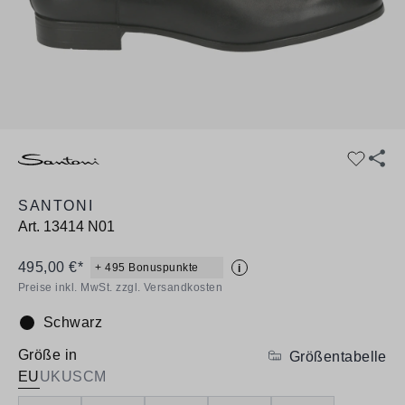
SANTONI
Art.
13414 N01
495,00 €*
+ 495 Bonuspunkte
i
Preise inkl. MwSt. zzgl. Versandkosten
Schwarz
Farbe:
Größe in
Größentabelle
EU
UK
US
CM