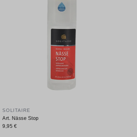
1
V
SOLITAIRE
Art. Nässe Stop
9,95 €