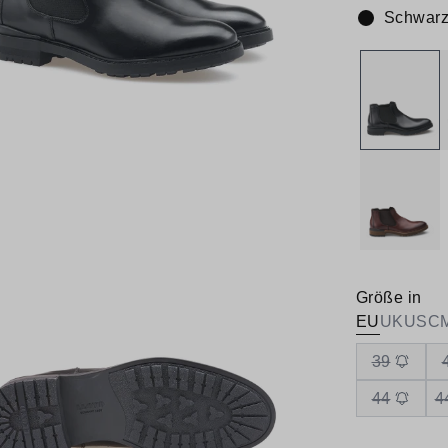
Schwar
Farbe:
Größe in
EU
UK
US
C
39
44
4