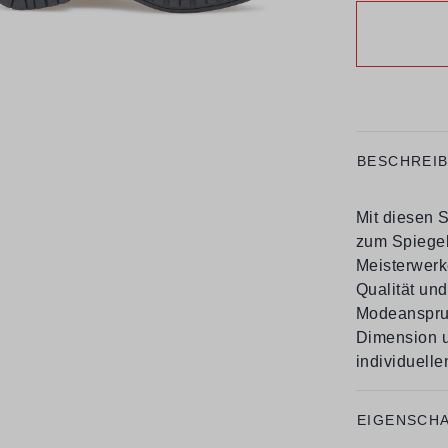
BESCHREI
Mit diesen 
zum Spiegelb
Meisterwerk
Qualität un
Modeanspruc
Dimension u
individuellen
EIGENSCH