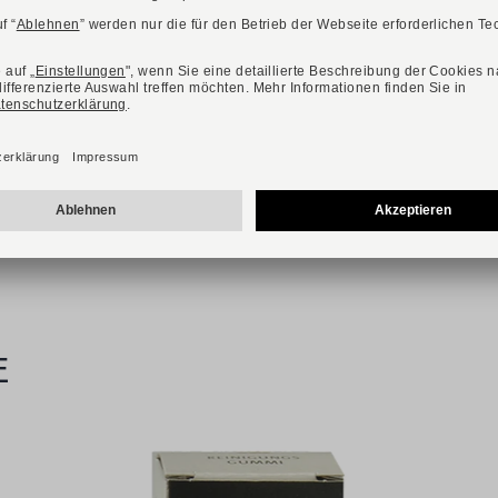
Verfügbare Farbvarianten:
CLARKS
Art. Clarkdale Easy
160,00 €
Verfügbare Größen
40
41
41,5
42
42,5
43
44
44,5
45
46
47
E