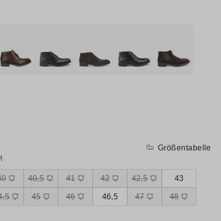
z
Größentabelle
M
40
40,5
41
42
42,5
43
4,5
45
46
46,5
47
48