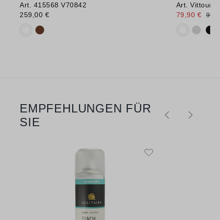
Art. 415568 V70842
Art. Vittour
259,00 €
79,90 €
99,9
Verfügbare Farbvarianten:
Verfügbare 
EMPFEHLUNGEN FÜR
Produktgalerie überspringen
SIE