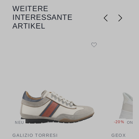
WEITERE
Produktgalerie überspringen
INTERESSANTE
ARTIKEL
-20%
NEU
ONLI
GALIZIO TORRESI
GEOX