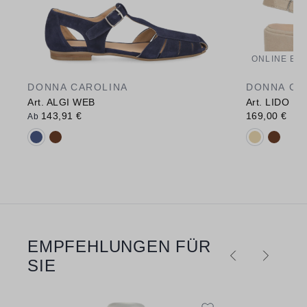
ONLINE EX
DONNA CAROLINA
DONNA CA
Art. ALGI WEB
Art. LIDO E
143,91 €
169,00 €
Ab
Verfügbare Farbvarianten:
Verfügbare 
EMPFEHLUNGEN FÜR
Produktgalerie überspringen
SIE