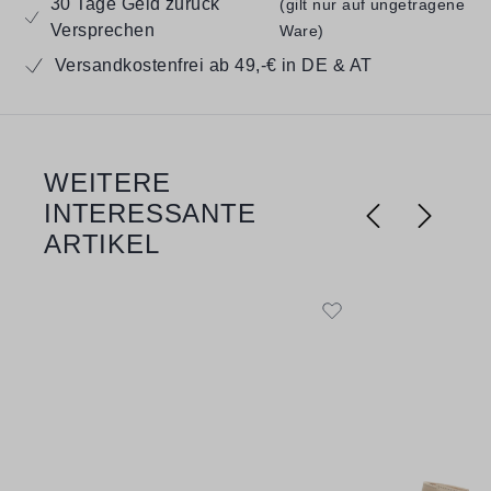
30 Tage Geld zurück
(gilt nur auf ungetragene
Versprechen
Ware)
Versandkostenfrei ab 49,-€ in DE & AT
WEITERE
Produktgalerie überspringen
INTERESSANTE
ARTIKEL