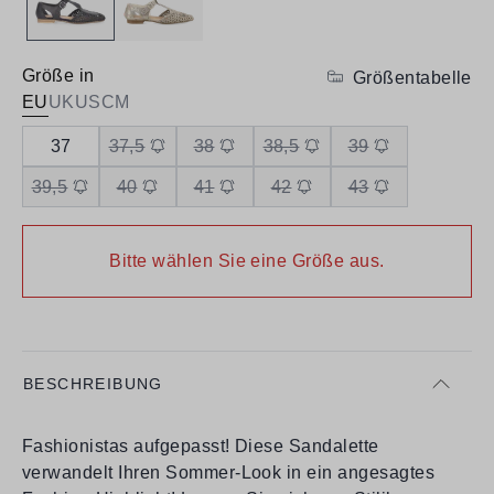
Größe in
Größentabelle
EU
UK
US
CM
37
37,5
38
38,5
39
39,5
40
41
42
43
Bitte wählen Sie eine Größe aus.
BESCHREIBUNG
Fashionistas aufgepasst! Diese Sandalette
verwandelt Ihren Sommer-Look in ein angesagtes