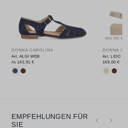
ONLINE EX
DONNA CAROLINA
DONNA CA
Art. ALGI WEB
Art. LIDO E
143,91 €
169,00 €
Ab
Verfügbare Farbvarianten:
Verfügbare 
EMPFEHLUNGEN FÜR
Produktgalerie überspringen
SIE