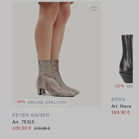
-32%
ONLI
BOSS
-39%
ONLINE EXKLUSIV
Art. Niara
169,90 €
250
PETER KAISER
Art. 75315
109,90 €
179,95 €