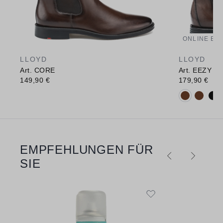
ONLINE EX
LLOYD
LLOYD
Art. CORE
Art. EEZY 31
149,90 €
179,90 €
Verfügbare 
EMPFEHLUNGEN FÜR
Produktgalerie überspringen
SIE